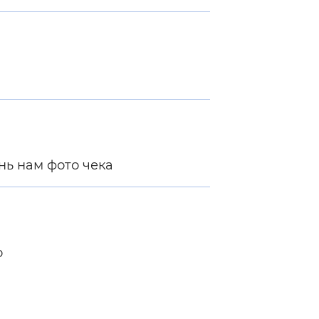
нь нам фото чека
о