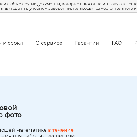
ли любые другие документы, которые влияют на итоговую аттеста
 для сдачи в учебном заведении, только для самостоятельного 
 и сроки
О сервисе
Гарантии
FAQ
совой
о фото
высшей математике
в течение
емя для работы с экспертом